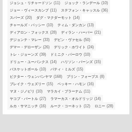
(11)
(10)
ジョシュ・リチャードソン
ジョック・ランデール
(11)
(36)
ジョー・ヴィースカンプ
ステフォン・キャッスル
(20)
(14)
スパーズ
ダグ・マクダーモット
(10)
(13)
チャールズ・バッシー
ティム・ダンカン
(28)
(21)
ディアロン・フォックス
ディラン・ハーパー
(33)
(50)
デジョンテ・マレー
デビン・ヴァセル
(26)
(24)
デマー・デローザン
デリック・ホワイト
(39)
(10)
トレ・ジョーンズ
ドミニク・バーロウ
(14)
(15)
ドリュー・ユーバンクス
ハリソン・バーンズ
(10)
(15)
バスケットボール
パティ・ミルズ
(168)
(8)
ビクター・ウェンバンヤマ
ブリン・フォーブス
(15)
(16)
ブレイク・ウェズリー
ベッキー・ハモン
(10)
(11)
マヌ・ジノビリ
マラカイ・ブラーナム
(27)
(14)
ヤコブ・パートル
ラマーカス・オルドリッジ
(16)
(12)
(28)
ルカ・サマニッチ
ルーク・コーネット
ロニー