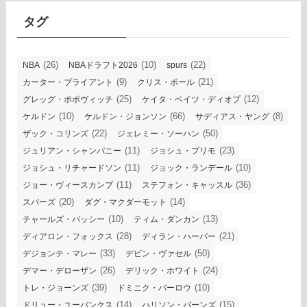
ブ
タグ
(26)
(10)
(22)
NBA
NBAドラフト2026
spurs
(9)
(21)
カーター・ブライアント
クリス・ポール
(25)
(12)
グレッグ・ポポヴィッチ
ケイタ・ベイツ・ディオプ
(10)
(66)
(8)
ケルドン
ケルドン・ジョンソン
サディアス・ヤング
(22)
(50)
ザック・コリンズ
ジェレミー・ソーハン
(11)
(23)
ジュリアン・シャンパニー
ジョシュ・プリモ
(11)
(10)
ジョシュ・リチャードソン
ジョック・ランデール
(11)
(36)
ジョー・ヴィースカンプ
ステフォン・キャッスル
(20)
(14)
スパーズ
ダグ・マクダーモット
(10)
(13)
チャールズ・バッシー
ティム・ダンカン
(28)
(21)
ディアロン・フォックス
ディラン・ハーパー
(33)
(50)
デジョンテ・マレー
デビン・ヴァセル
(26)
(24)
デマー・デローザン
デリック・ホワイト
(39)
(10)
トレ・ジョーンズ
ドミニク・バーロウ
(14)
(15)
ドリュー・ユーバンクス
ハリソン・バーンズ