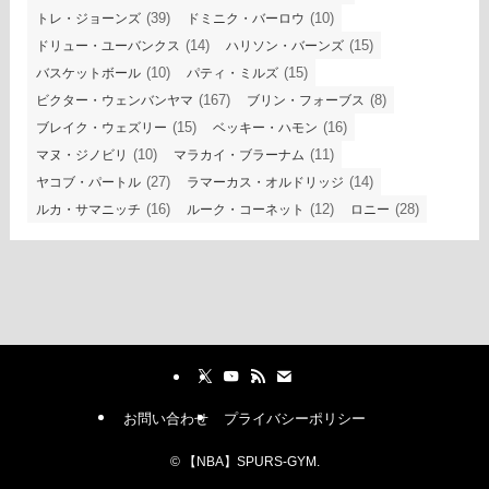
(39)
(10)
トレ・ジョーンズ
ドミニク・バーロウ
(14)
(15)
ドリュー・ユーバンクス
ハリソン・バーンズ
(10)
(15)
バスケットボール
パティ・ミルズ
(167)
(8)
ビクター・ウェンバンヤマ
ブリン・フォーブス
(15)
(16)
ブレイク・ウェズリー
ベッキー・ハモン
(10)
(11)
マヌ・ジノビリ
マラカイ・ブラーナム
(27)
(14)
ヤコブ・パートル
ラマーカス・オルドリッジ
(16)
(12)
(28)
ルカ・サマニッチ
ルーク・コーネット
ロニー
お問い合わせ
プライバシーポリシー
©
【NBA】SPURS-GYM.