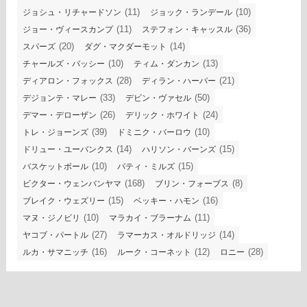
(11)
(10)
ジョシュ・リチャードソン
ジョック・ランデール
(11)
(36)
ジョー・ヴィースカンプ
ステフォン・キャッスル
(20)
(14)
スパーズ
ダグ・マクダーモット
(10)
(13)
チャールズ・バッシー
ティム・ダンカン
(28)
(21)
ディアロン・フォックス
ディラン・ハーパー
(33)
(50)
デジョンテ・マレー
デビン・ヴァセル
(26)
(24)
デマー・デローザン
デリック・ホワイト
(39)
(10)
トレ・ジョーンズ
ドミニク・バーロウ
(14)
(15)
ドリュー・ユーバンクス
ハリソン・バーンズ
(10)
(15)
バスケットボール
パティ・ミルズ
(168)
(8)
ビクター・ウェンバンヤマ
ブリン・フォーブス
(15)
(16)
ブレイク・ウェズリー
ベッキー・ハモン
(10)
(11)
マヌ・ジノビリ
マラカイ・ブラーナム
(27)
(14)
ヤコブ・パートル
ラマーカス・オルドリッジ
(16)
(12)
(28)
ルカ・サマニッチ
ルーク・コーネット
ロニー