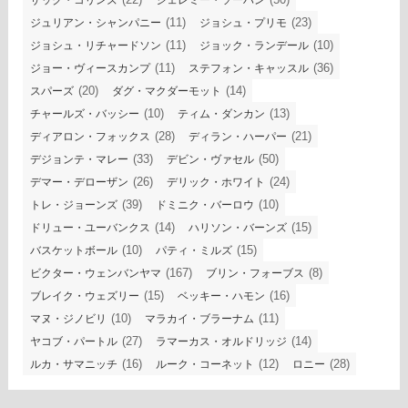
(11)
(23)
ジュリアン・シャンパニー
ジョシュ・プリモ
(11)
(10)
ジョシュ・リチャードソン
ジョック・ランデール
(11)
(36)
ジョー・ヴィースカンプ
ステフォン・キャッスル
(20)
(14)
スパーズ
ダグ・マクダーモット
(10)
(13)
チャールズ・バッシー
ティム・ダンカン
(28)
(21)
ディアロン・フォックス
ディラン・ハーパー
(33)
(50)
デジョンテ・マレー
デビン・ヴァセル
(26)
(24)
デマー・デローザン
デリック・ホワイト
(39)
(10)
トレ・ジョーンズ
ドミニク・バーロウ
(14)
(15)
ドリュー・ユーバンクス
ハリソン・バーンズ
(10)
(15)
バスケットボール
パティ・ミルズ
(167)
(8)
ビクター・ウェンバンヤマ
ブリン・フォーブス
(15)
(16)
ブレイク・ウェズリー
ベッキー・ハモン
(10)
(11)
マヌ・ジノビリ
マラカイ・ブラーナム
(27)
(14)
ヤコブ・パートル
ラマーカス・オルドリッジ
(16)
(12)
(28)
ルカ・サマニッチ
ルーク・コーネット
ロニー