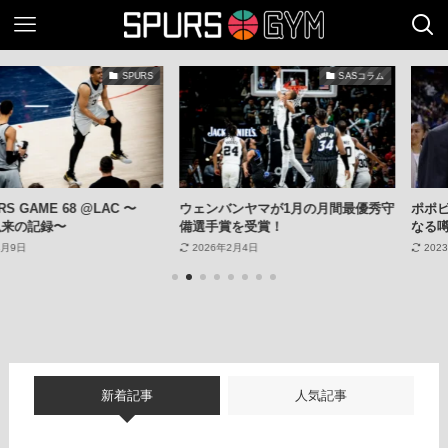
SPURS
SASコラム
 68 @LAC 〜
ウェンバンヤマが1月の月間最優秀守
ポポビッチHC
〜
備選手賞を受賞！
なる噂〜
2026年2月4日
2023年5月31日
新着記事
人気記事