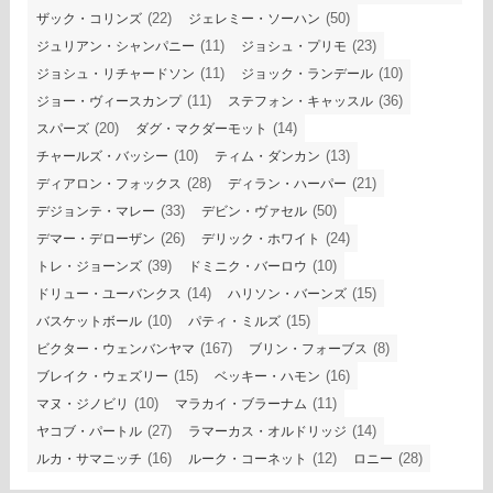
(22)
(50)
ザック・コリンズ
ジェレミー・ソーハン
(11)
(23)
ジュリアン・シャンパニー
ジョシュ・プリモ
(11)
(10)
ジョシュ・リチャードソン
ジョック・ランデール
(11)
(36)
ジョー・ヴィースカンプ
ステフォン・キャッスル
(20)
(14)
スパーズ
ダグ・マクダーモット
(10)
(13)
チャールズ・バッシー
ティム・ダンカン
(28)
(21)
ディアロン・フォックス
ディラン・ハーパー
(33)
(50)
デジョンテ・マレー
デビン・ヴァセル
(26)
(24)
デマー・デローザン
デリック・ホワイト
(39)
(10)
トレ・ジョーンズ
ドミニク・バーロウ
(14)
(15)
ドリュー・ユーバンクス
ハリソン・バーンズ
(10)
(15)
バスケットボール
パティ・ミルズ
(167)
(8)
ビクター・ウェンバンヤマ
ブリン・フォーブス
(15)
(16)
ブレイク・ウェズリー
ベッキー・ハモン
(10)
(11)
マヌ・ジノビリ
マラカイ・ブラーナム
(27)
(14)
ヤコブ・パートル
ラマーカス・オルドリッジ
(16)
(12)
(28)
ルカ・サマニッチ
ルーク・コーネット
ロニー