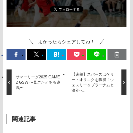
よかったらシェアしてね！
【速報】スパーズはケリ
サマーリーグ2025 GAME
ー・オリニクを獲得！ウ
2 GSW 〜見ごたえある連
ェスリー＆ブラーナムと
戦〜
決別へ。
関連記事