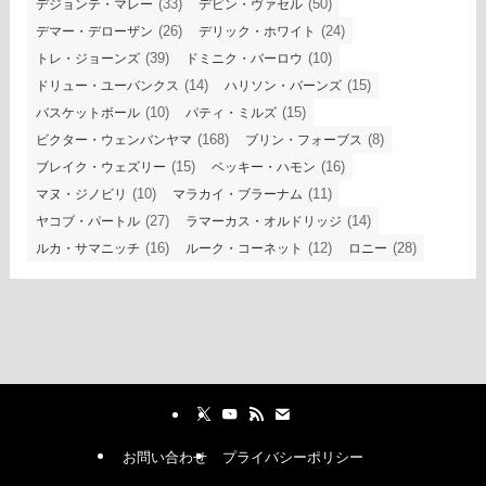
(33)
(50)
デジョンテ・マレー
デビン・ヴァセル
(26)
(24)
デマー・デローザン
デリック・ホワイト
(39)
(10)
トレ・ジョーンズ
ドミニク・バーロウ
(14)
(15)
ドリュー・ユーバンクス
ハリソン・バーンズ
(10)
(15)
バスケットボール
パティ・ミルズ
(168)
(8)
ビクター・ウェンバンヤマ
ブリン・フォーブス
(15)
(16)
ブレイク・ウェズリー
ベッキー・ハモン
(10)
(11)
マヌ・ジノビリ
マラカイ・ブラーナム
(27)
(14)
ヤコブ・パートル
ラマーカス・オルドリッジ
(16)
(12)
(28)
ルカ・サマニッチ
ルーク・コーネット
ロニー
お問い合わせ
プライバシーポリシー