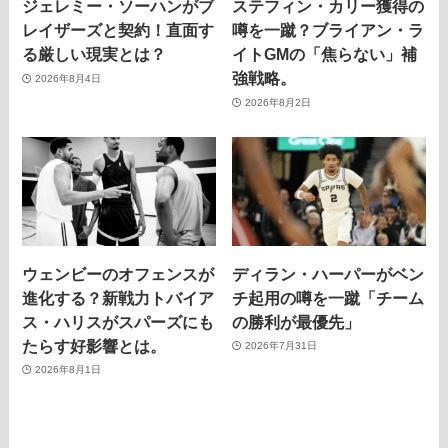
ジェレミー・ソーハンがブ
ステフィン・カリー獲得の
レイザーズと契約！直面す
噂を一蹴？ブライアン・ラ
る厳しい現実とは？
イトGMの「焦らない」補
強戦略。
2026年8月4日
2026年8月2日
ウェンビーのオフェンスが
ディラン・ハーパーがベン
進化する？新戦力トバイア
チ起用の噂を一蹴「チーム
ス・ハリスがスパーズにも
の勝利が最優先」
たらす好影響とは。
2026年7月31日
2026年8月1日