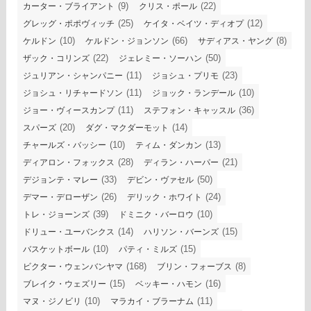
(9)
(22)
カーター・ブライアント
クリス・ポール
(25)
(12)
グレッグ・ポポヴィッチ
ケイタ・ベイツ・ディオプ
(10)
(66)
(8)
ケルドン
ケルドン・ジョンソン
サディアス・ヤング
(22)
(50)
ザック・コリンズ
ジェレミー・ソーハン
(11)
(23)
ジュリアン・シャンパニー
ジョシュ・プリモ
(11)
(10)
ジョシュ・リチャードソン
ジョック・ランデール
(11)
(36)
ジョー・ヴィースカンプ
ステフォン・キャッスル
(20)
(14)
スパーズ
ダグ・マクダーモット
(10)
(13)
チャールズ・バッシー
ティム・ダンカン
(28)
(21)
ディアロン・フォックス
ディラン・ハーパー
(33)
(50)
デジョンテ・マレー
デビン・ヴァセル
(26)
(24)
デマー・デローザン
デリック・ホワイト
(39)
(10)
トレ・ジョーンズ
ドミニク・バーロウ
(14)
(15)
ドリュー・ユーバンクス
ハリソン・バーンズ
(10)
(15)
バスケットボール
パティ・ミルズ
(168)
(8)
ビクター・ウェンバンヤマ
ブリン・フォーブス
(15)
(16)
ブレイク・ウェズリー
ベッキー・ハモン
(10)
(11)
マヌ・ジノビリ
マラカイ・ブラーナム