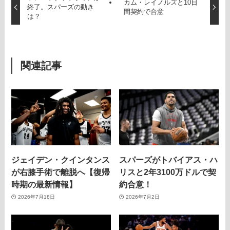
カム・レイノルズと10日
終了。スパーズの動き
間契約で合意
は？
関連記事
ジェイデン・クインタンス
スパーズがトバイアス・ハ
が右膝手術で離脱へ【復帰
リスと2年3100万ドルで契
時期の最新情報】
約合意！
2026年7月18日
2026年7月2日