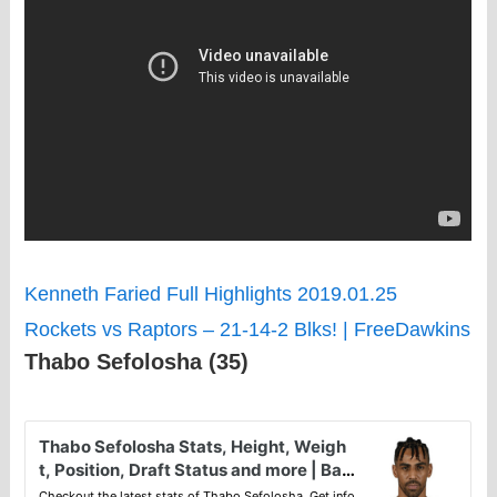
Kenneth Faried Full Highlights 2019.01.25
Rockets vs Raptors – 21-14-2 Blks! | FreeDawkins
Thabo Sefolosha (35)