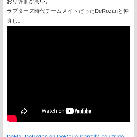
おり評価が高い。
ラプターズ時代チームメイトだったDeRozanと仲
良し。
DeMar DeRozan on DeMarre Carroll’s courtside