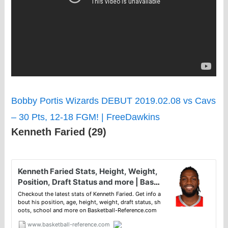
Bobby Portis Wizards DEBUT 2019.02.08 vs Cavs
– 30 Pts, 12-18 FGM! | FreeDawkins
Kenneth Faried (29)