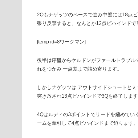
2Qもナゲッツのペースで進み中盤には18点
張り反撃すると、なんとか12点ビハインドで
[temp id=8ワークマン]
後半は序盤からケルドンがファールトラブルで
れをつかみ 一点差まで詰め寄ります。
しかしナゲッツは アウトサイドシュートとミ
突き放され13点ビハインドで3Qを終了しま
4Qはルディの3ポイントでリードを縮めて
ームを牽引して4点ビハインドまで迫ります