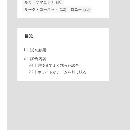
ルカ・サマニッチ
(16)
ルーク・コーネット
(12)
ロニー
(28)
目次
試合結果
試合内容
最後までよく粘った試合
ホワイトがチームを引っ張る