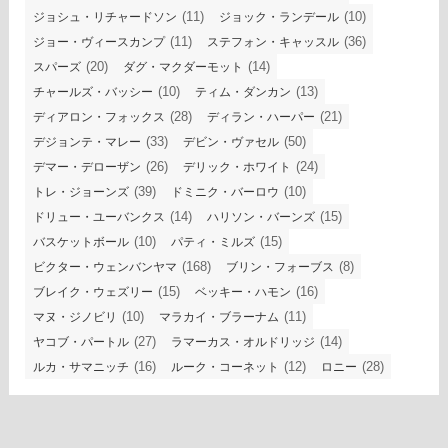
(11)
(10)
ジョシュ・リチャードソン
ジョック・ランデール
(11)
(36)
ジョー・ヴィースカンプ
ステフォン・キャッスル
(20)
(14)
スパーズ
ダグ・マクダーモット
(10)
(13)
チャールズ・バッシー
ティム・ダンカン
(28)
(21)
ディアロン・フォックス
ディラン・ハーパー
(33)
(50)
デジョンテ・マレー
デビン・ヴァセル
(26)
(24)
デマー・デローザン
デリック・ホワイト
(39)
(10)
トレ・ジョーンズ
ドミニク・バーロウ
(14)
(15)
ドリュー・ユーバンクス
ハリソン・バーンズ
(10)
(15)
バスケットボール
パティ・ミルズ
(168)
(8)
ビクター・ウェンバンヤマ
ブリン・フォーブス
(15)
(16)
ブレイク・ウェズリー
ベッキー・ハモン
(10)
(11)
マヌ・ジノビリ
マラカイ・ブラーナム
(27)
(14)
ヤコブ・パートル
ラマーカス・オルドリッジ
(16)
(12)
(28)
ルカ・サマニッチ
ルーク・コーネット
ロニー