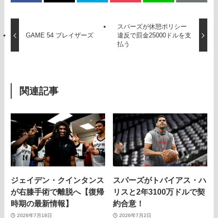
スパーズが休憩ポリシー
GAME 54 ブレイザーズ
違反で罰金25000ドルを支
払う
関連記事
ジェイデン・クインタンス
スパーズがトバイアス・ハ
が右膝手術で離脱へ【復帰
リスと2年3100万ドルで契
時期の最新情報】
約合意！
2026年7月18日
2026年7月2日