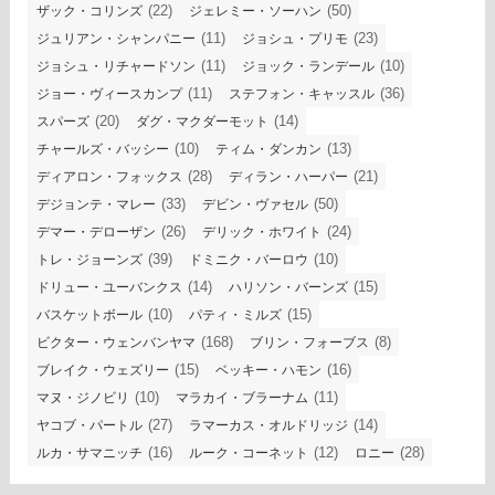
(22)
(50)
ザック・コリンズ
ジェレミー・ソーハン
(11)
(23)
ジュリアン・シャンパニー
ジョシュ・プリモ
(11)
(10)
ジョシュ・リチャードソン
ジョック・ランデール
(11)
(36)
ジョー・ヴィースカンプ
ステフォン・キャッスル
(20)
(14)
スパーズ
ダグ・マクダーモット
(10)
(13)
チャールズ・バッシー
ティム・ダンカン
(28)
(21)
ディアロン・フォックス
ディラン・ハーパー
(33)
(50)
デジョンテ・マレー
デビン・ヴァセル
(26)
(24)
デマー・デローザン
デリック・ホワイト
(39)
(10)
トレ・ジョーンズ
ドミニク・バーロウ
(14)
(15)
ドリュー・ユーバンクス
ハリソン・バーンズ
(10)
(15)
バスケットボール
パティ・ミルズ
(168)
(8)
ビクター・ウェンバンヤマ
ブリン・フォーブス
(15)
(16)
ブレイク・ウェズリー
ベッキー・ハモン
(10)
(11)
マヌ・ジノビリ
マラカイ・ブラーナム
(27)
(14)
ヤコブ・パートル
ラマーカス・オルドリッジ
(16)
(12)
(28)
ルカ・サマニッチ
ルーク・コーネット
ロニー