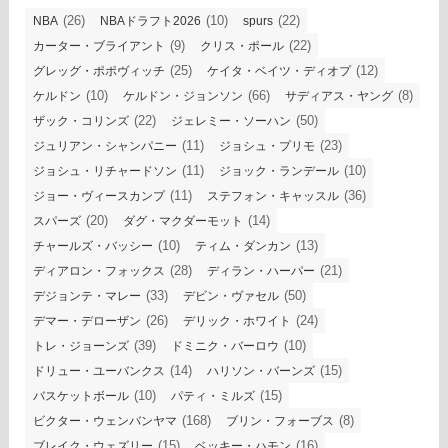
(26)
(10)
(22)
NBA
NBAドラフト2026
spurs
(9)
(22)
カーター・ブライアント
クリス・ポール
(25)
(12)
グレッグ・ポポヴィッチ
ケイタ・ベイツ・ディオプ
(10)
(66)
(8)
ケルドン
ケルドン・ジョンソン
サディアス・ヤング
(22)
(50)
ザック・コリンズ
ジェレミー・ソーハン
(11)
(23)
ジュリアン・シャンパニー
ジョシュ・プリモ
(11)
(10)
ジョシュ・リチャードソン
ジョック・ランデール
(11)
(36)
ジョー・ヴィースカンプ
ステフォン・キャッスル
(20)
(14)
スパーズ
ダグ・マクダーモット
(10)
(13)
チャールズ・バッシー
ティム・ダンカン
(28)
(21)
ディアロン・フォックス
ディラン・ハーパー
(33)
(50)
デジョンテ・マレー
デビン・ヴァセル
(26)
(24)
デマー・デローザン
デリック・ホワイト
(39)
(10)
トレ・ジョーンズ
ドミニク・バーロウ
(14)
(15)
ドリュー・ユーバンクス
ハリソン・バーンズ
(10)
(15)
バスケットボール
パティ・ミルズ
(168)
(8)
ビクター・ウェンバンヤマ
ブリン・フォーブス
(15)
(16)
ブレイク・ウェズリー
ベッキー・ハモン