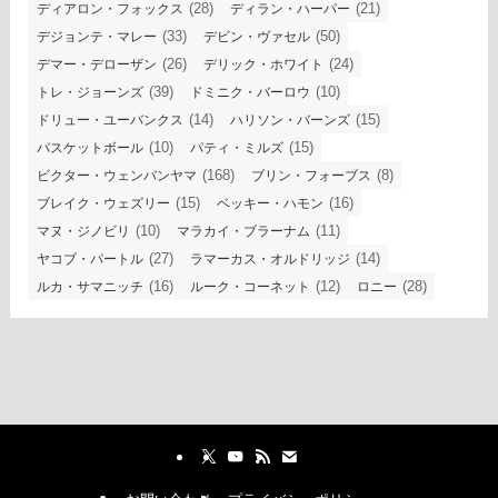
(28)
(21)
ディアロン・フォックス
ディラン・ハーパー
(33)
(50)
デジョンテ・マレー
デビン・ヴァセル
(26)
(24)
デマー・デローザン
デリック・ホワイト
(39)
(10)
トレ・ジョーンズ
ドミニク・バーロウ
(14)
(15)
ドリュー・ユーバンクス
ハリソン・バーンズ
(10)
(15)
バスケットボール
パティ・ミルズ
(168)
(8)
ビクター・ウェンバンヤマ
ブリン・フォーブス
(15)
(16)
ブレイク・ウェズリー
ベッキー・ハモン
(10)
(11)
マヌ・ジノビリ
マラカイ・ブラーナム
(27)
(14)
ヤコブ・パートル
ラマーカス・オルドリッジ
(16)
(12)
(28)
ルカ・サマニッチ
ルーク・コーネット
ロニー