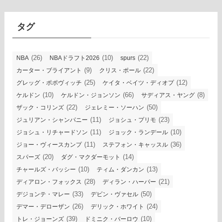
イ
ブ
タグ
(26)
(10)
(22)
NBA
NBAドラフト2026
spurs
(9)
(22)
カーター・ブライアント
クリス・ポール
(25)
(12)
グレッグ・ポポヴィッチ
ケイタ・ベイツ・ディオプ
(10)
(66)
(8)
ケルドン
ケルドン・ジョンソン
サディアス・ヤング
(22)
(50)
ザック・コリンズ
ジェレミー・ソーハン
(11)
(23)
ジュリアン・シャンパニー
ジョシュ・プリモ
(11)
(10)
ジョシュ・リチャードソン
ジョック・ランデール
(11)
(36)
ジョー・ヴィースカンプ
ステフォン・キャッスル
(20)
(14)
スパーズ
ダグ・マクダーモット
(10)
(13)
チャールズ・バッシー
ティム・ダンカン
(28)
(21)
ディアロン・フォックス
ディラン・ハーパー
(33)
(50)
デジョンテ・マレー
デビン・ヴァセル
(26)
(24)
デマー・デローザン
デリック・ホワイト
(39)
(10)
トレ・ジョーンズ
ドミニク・バーロウ