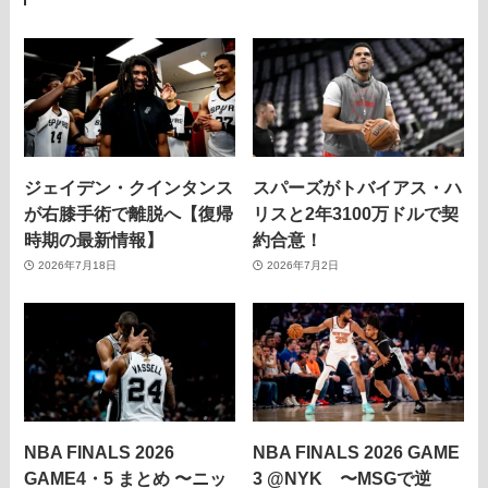
ジェイデン・クインタンス
スパーズがトバイアス・ハ
が右膝手術で離脱へ【復帰
リスと2年3100万ドルで契
時期の最新情報】
約合意！
2026年7月18日
2026年7月2日
NBA FINALS 2026
NBA FINALS 2026 GAME
GAME4・5 まとめ 〜ニッ
3 @NYK 〜MSGで逆