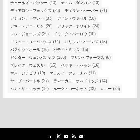
(10)
(13)
チャールズ・バッシー
ティム・ダンカン
(28)
(21)
ディアロン・フォックス
ディラン・ハーパー
(33)
(50)
デジョンテ・マレー
デビン・ヴァセル
(26)
(24)
デマー・デローザン
デリック・ホワイト
(39)
(10)
トレ・ジョーンズ
ドミニク・バーロウ
(14)
(15)
ドリュー・ユーバンクス
ハリソン・バーンズ
(10)
(15)
バスケットボール
パティ・ミルズ
(168)
(8)
ビクター・ウェンバンヤマ
ブリン・フォーブス
(15)
(16)
ブレイク・ウェズリー
ベッキー・ハモン
(10)
(11)
マヌ・ジノビリ
マラカイ・ブラーナム
(27)
(14)
ヤコブ・パートル
ラマーカス・オルドリッジ
(16)
(12)
(28)
ルカ・サマニッチ
ルーク・コーネット
ロニー