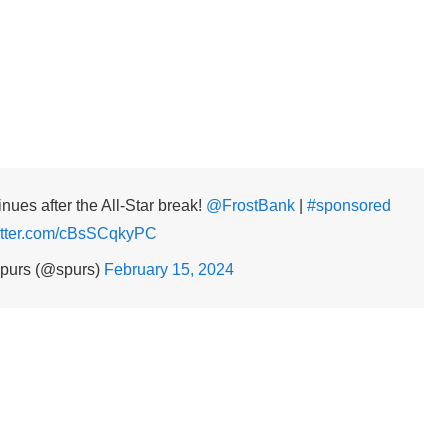
nues after the All-Star break!
@FrostBank
|
#sponsored
witter.com/cBsSCqkyPC
purs (@spurs)
February 15, 2024