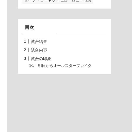
ルーク・コーネット
(12)
ロニー
(28)
目次
試合結果
試合内容
試合の印象
明日からオールスターブレイク