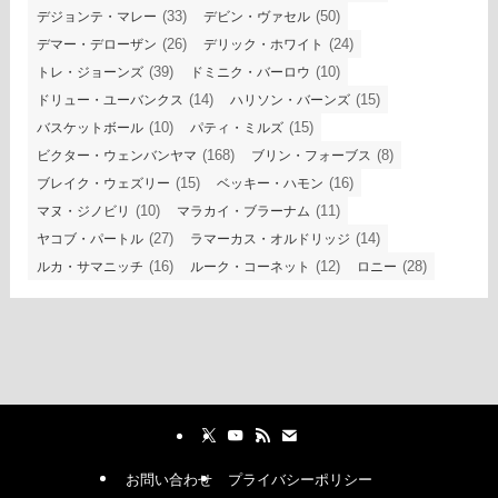
(33)
(50)
デジョンテ・マレー
デビン・ヴァセル
(26)
(24)
デマー・デローザン
デリック・ホワイト
(39)
(10)
トレ・ジョーンズ
ドミニク・バーロウ
(14)
(15)
ドリュー・ユーバンクス
ハリソン・バーンズ
(10)
(15)
バスケットボール
パティ・ミルズ
(168)
(8)
ビクター・ウェンバンヤマ
ブリン・フォーブス
(15)
(16)
ブレイク・ウェズリー
ベッキー・ハモン
(10)
(11)
マヌ・ジノビリ
マラカイ・ブラーナム
(27)
(14)
ヤコブ・パートル
ラマーカス・オルドリッジ
(16)
(12)
(28)
ルカ・サマニッチ
ルーク・コーネット
ロニー
お問い合わせ
プライバシーポリシー