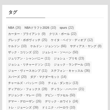
イ
ブ
タグ
(26)
(10)
(22)
NBA
NBAドラフト2026
spurs
(9)
(22)
カーター・ブライアント
クリス・ポール
(25)
(12)
グレッグ・ポポヴィッチ
ケイタ・ベイツ・ディオプ
(10)
(66)
(8)
ケルドン
ケルドン・ジョンソン
サディアス・ヤング
(22)
(50)
ザック・コリンズ
ジェレミー・ソーハン
(11)
(23)
ジュリアン・シャンパニー
ジョシュ・プリモ
(11)
(10)
ジョシュ・リチャードソン
ジョック・ランデール
(11)
(36)
ジョー・ヴィースカンプ
ステフォン・キャッスル
(20)
(14)
スパーズ
ダグ・マクダーモット
(10)
(13)
チャールズ・バッシー
ティム・ダンカン
(28)
(21)
ディアロン・フォックス
ディラン・ハーパー
(33)
(50)
デジョンテ・マレー
デビン・ヴァセル
(26)
(24)
デマー・デローザン
デリック・ホワイト
(39)
(10)
トレ・ジョーンズ
ドミニク・バーロウ