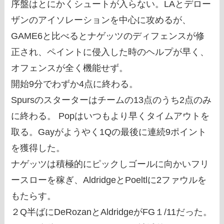
序盤はとにかくシュートが入らない。LAとデロー
ザンのアイソレーションを中心に攻めるが、
GAME6と比べるとナゲッツのディフェンスが修
正され、ペイントに侵入した時のヘルプが早く、
オフェンスが全く機能せず。
開始9分でわずか4点に終わる。
Spursのスターターはチームの13点のうち2点のみ
に終わる。 Popはいつもより早くタイムアウトを
取る。Gayがようやく1Qの最後に連続9ポイント
を獲得した。
ナゲッツは積極的にピックしゴールに向かいフリ
ースローを稼ぎ、AldridgeとPoeltlに2ファウルを
もたらす。
２Q半ばにDeRozanとAldridgeがFG１/11だった。