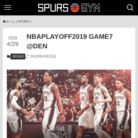
ホーム
SPURS
NBAPLAYOFF2019 GAME7
2019
4/29
@DEN
2019年4月29日
SPURS