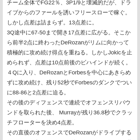
チーム全体でFG22％、3P1/9と壊滅的だが、ドラ
イブからのファールを誘いフリースローで稼ぐ。
しかし点差は詰まらず。13点差に。
3Q途中に67-50まで開き17点差に広がる。そこか
ら前半2点に終わったDeRozanがリムに向かって
積極的に攻め続け得点を重ねる。しかしJokicを止
められず、点差は10点前後のビハインドが続く。
４Qに入り、DeRozanとForbesを中心にあきらめ
ずに攻め続け、残り52秒でForbesのダンクでつい
に88-86と2点差に迫る。
その後のディフェンスで連続でオフェンスリバウ
ンドを取られた後、 Murrayが残り36.8秒でクラッ
チフローターを決め4点差。
その直後のオフェンスでDeRozanがドライブする