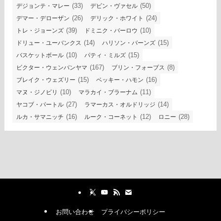
(33)
(50)
デジョンテ・マレー
デビン・ヴァセル
(26)
(24)
デマー・デローザン
デリック・ホワイト
(39)
(10)
トレ・ジョーンズ
ドミニク・バーロウ
(14)
(15)
ドリュー・ユーバンクス
ハリソン・バーンズ
(10)
(15)
バスケットボール
パティ・ミルズ
(167)
(8)
ビクター・ウェンバンヤマ
ブリン・フォーブス
(15)
(16)
ブレイク・ウェズリー
ベッキー・ハモン
(10)
(11)
マヌ・ジノビリ
マラカイ・ブラーナム
(27)
(14)
ヤコブ・パートル
ラマーカス・オルドリッジ
(16)
(12)
(28)
ルカ・サマニッチ
ルーク・コーネット
ロニー
お問い合わせ
プライバシーポリシー