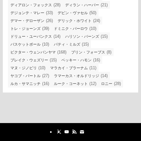
(28)
(21)
ディアロン・フォックス
ディラン・ハーパー
(33)
(50)
デジョンテ・マレー
デビン・ヴァセル
(26)
(24)
デマー・デローザン
デリック・ホワイト
(39)
(10)
トレ・ジョーンズ
ドミニク・バーロウ
(14)
(15)
ドリュー・ユーバンクス
ハリソン・バーンズ
(10)
(15)
バスケットボール
パティ・ミルズ
(168)
(8)
ビクター・ウェンバンヤマ
ブリン・フォーブス
(15)
(16)
ブレイク・ウェズリー
ベッキー・ハモン
(10)
(11)
マヌ・ジノビリ
マラカイ・ブラーナム
(27)
(14)
ヤコブ・パートル
ラマーカス・オルドリッジ
(16)
(12)
(28)
ルカ・サマニッチ
ルーク・コーネット
ロニー