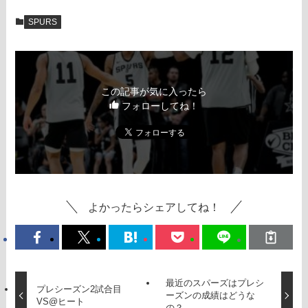
SPURS
この記事が気に入ったら
フォローしてね！
よかったらシェアしてね！
最近のスパーズはプレシ
プレシーズン2試合目
ーズンの成績はどうな
VS@ヒート
の？