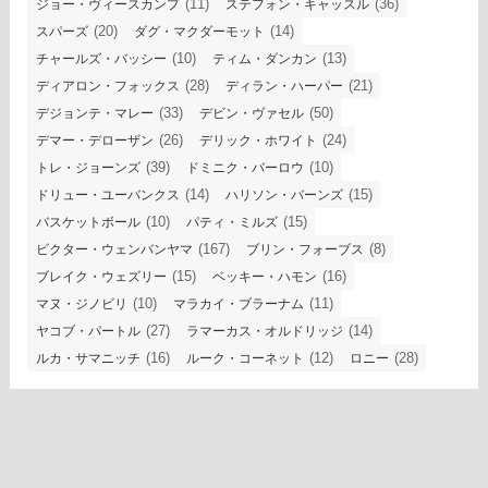
(11)
(36)
ジョー・ヴィースカンプ
ステフォン・キャッスル
(20)
(14)
スパーズ
ダグ・マクダーモット
(10)
(13)
チャールズ・バッシー
ティム・ダンカン
(28)
(21)
ディアロン・フォックス
ディラン・ハーパー
(33)
(50)
デジョンテ・マレー
デビン・ヴァセル
(26)
(24)
デマー・デローザン
デリック・ホワイト
(39)
(10)
トレ・ジョーンズ
ドミニク・バーロウ
(14)
(15)
ドリュー・ユーバンクス
ハリソン・バーンズ
(10)
(15)
バスケットボール
パティ・ミルズ
(167)
(8)
ビクター・ウェンバンヤマ
ブリン・フォーブス
(15)
(16)
ブレイク・ウェズリー
ベッキー・ハモン
(10)
(11)
マヌ・ジノビリ
マラカイ・ブラーナム
(27)
(14)
ヤコブ・パートル
ラマーカス・オルドリッジ
(16)
(12)
(28)
ルカ・サマニッチ
ルーク・コーネット
ロニー