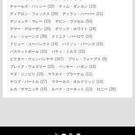
(10)
(13)
チャールズ・バッシー
ティム・ダンカン
(28)
(21)
ディアロン・フォックス
ディラン・ハーパー
(33)
(50)
デジョンテ・マレー
デビン・ヴァセル
(26)
(24)
デマー・デローザン
デリック・ホワイト
(39)
(10)
トレ・ジョーンズ
ドミニク・バーロウ
(14)
(15)
ドリュー・ユーバンクス
ハリソン・バーンズ
(10)
(15)
バスケットボール
パティ・ミルズ
(167)
(8)
ビクター・ウェンバンヤマ
ブリン・フォーブス
(15)
(16)
ブレイク・ウェズリー
ベッキー・ハモン
(10)
(11)
マヌ・ジノビリ
マラカイ・ブラーナム
(27)
(14)
ヤコブ・パートル
ラマーカス・オルドリッジ
(16)
(12)
(28)
ルカ・サマニッチ
ルーク・コーネット
ロニー