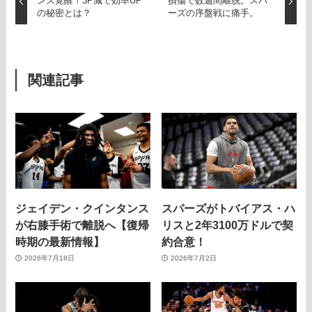
ンス覚醒！3P減で効率UP
損傷で数週間離脱。スパ
の秘密とは？
ーズの序盤戦に痛手。
関連記事
ジェイデン・クインタンス
スパーズがトバイアス・ハ
が右膝手術で離脱へ【復帰
リスと2年3100万ドルで契
時期の最新情報】
約合意！
2026年7月18日
2026年7月2日