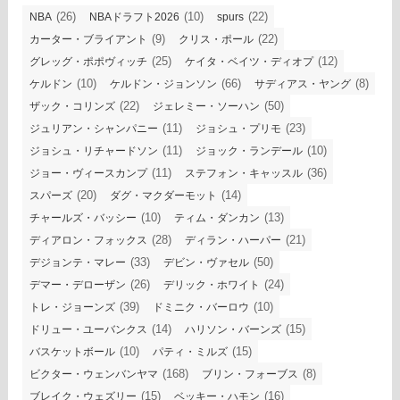
(26)
(10)
(22)
NBA
NBAドラフト2026
spurs
(9)
(22)
カーター・ブライアント
クリス・ポール
(25)
(12)
グレッグ・ポポヴィッチ
ケイタ・ベイツ・ディオプ
(10)
(66)
(8)
ケルドン
ケルドン・ジョンソン
サディアス・ヤング
(22)
(50)
ザック・コリンズ
ジェレミー・ソーハン
(11)
(23)
ジュリアン・シャンパニー
ジョシュ・プリモ
(11)
(10)
ジョシュ・リチャードソン
ジョック・ランデール
(11)
(36)
ジョー・ヴィースカンプ
ステフォン・キャッスル
(20)
(14)
スパーズ
ダグ・マクダーモット
(10)
(13)
チャールズ・バッシー
ティム・ダンカン
(28)
(21)
ディアロン・フォックス
ディラン・ハーパー
(33)
(50)
デジョンテ・マレー
デビン・ヴァセル
(26)
(24)
デマー・デローザン
デリック・ホワイト
(39)
(10)
トレ・ジョーンズ
ドミニク・バーロウ
(14)
(15)
ドリュー・ユーバンクス
ハリソン・バーンズ
(10)
(15)
バスケットボール
パティ・ミルズ
(168)
(8)
ビクター・ウェンバンヤマ
ブリン・フォーブス
(15)
(16)
ブレイク・ウェズリー
ベッキー・ハモン