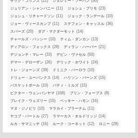
(22)
(50)
ザック・コリンズ
ジェレミー・ソーハン
(11)
(23)
ジュリアン・シャンパニー
ジョシュ・プリモ
(11)
(10)
ジョシュ・リチャードソン
ジョック・ランデール
(11)
(36)
ジョー・ヴィースカンプ
ステフォン・キャッスル
(20)
(14)
スパーズ
ダグ・マクダーモット
(10)
(13)
チャールズ・バッシー
ティム・ダンカン
(28)
(21)
ディアロン・フォックス
ディラン・ハーパー
(33)
(50)
デジョンテ・マレー
デビン・ヴァセル
(26)
(24)
デマー・デローザン
デリック・ホワイト
(39)
(10)
トレ・ジョーンズ
ドミニク・バーロウ
(14)
(15)
ドリュー・ユーバンクス
ハリソン・バーンズ
(10)
(15)
バスケットボール
パティ・ミルズ
(168)
(8)
ビクター・ウェンバンヤマ
ブリン・フォーブス
(15)
(16)
ブレイク・ウェズリー
ベッキー・ハモン
(10)
(11)
マヌ・ジノビリ
マラカイ・ブラーナム
(27)
(14)
ヤコブ・パートル
ラマーカス・オルドリッジ
(16)
(12)
(28)
ルカ・サマニッチ
ルーク・コーネット
ロニー