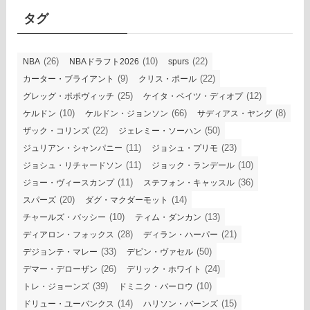
ブ
タグ
(26)
(10)
(22)
NBA
NBAドラフト2026
spurs
(9)
(22)
カーター・ブライアント
クリス・ポール
(25)
(12)
グレッグ・ポポヴィッチ
ケイタ・ベイツ・ディオプ
(10)
(66)
(8)
ケルドン
ケルドン・ジョンソン
サディアス・ヤング
(22)
(50)
ザック・コリンズ
ジェレミー・ソーハン
(11)
(23)
ジュリアン・シャンパニー
ジョシュ・プリモ
(11)
(10)
ジョシュ・リチャードソン
ジョック・ランデール
(11)
(36)
ジョー・ヴィースカンプ
ステフォン・キャッスル
(20)
(14)
スパーズ
ダグ・マクダーモット
(10)
(13)
チャールズ・バッシー
ティム・ダンカン
(28)
(21)
ディアロン・フォックス
ディラン・ハーパー
(33)
(50)
デジョンテ・マレー
デビン・ヴァセル
(26)
(24)
デマー・デローザン
デリック・ホワイト
(39)
(10)
トレ・ジョーンズ
ドミニク・バーロウ
(14)
(15)
ドリュー・ユーバンクス
ハリソン・バーンズ