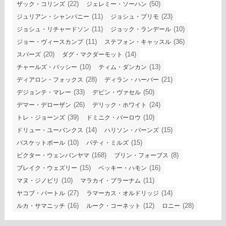
(22)
(50)
ザック・コリンズ
ジェレミー・ソーハン
(11)
(23)
ジュリアン・シャンパニー
ジョシュ・プリモ
(11)
(10)
ジョシュ・リチャードソン
ジョック・ランデール
(11)
(36)
ジョー・ヴィースカンプ
ステフォン・キャッスル
(20)
(14)
スパーズ
ダグ・マクダーモット
(10)
(13)
チャールズ・バッシー
ティム・ダンカン
(28)
(21)
ディアロン・フォックス
ディラン・ハーパー
(33)
(50)
デジョンテ・マレー
デビン・ヴァセル
(26)
(24)
デマー・デローザン
デリック・ホワイト
(39)
(10)
トレ・ジョーンズ
ドミニク・バーロウ
(14)
(15)
ドリュー・ユーバンクス
ハリソン・バーンズ
(10)
(15)
バスケットボール
パティ・ミルズ
(168)
(8)
ビクター・ウェンバンヤマ
ブリン・フォーブス
(15)
(16)
ブレイク・ウェズリー
ベッキー・ハモン
(10)
(11)
マヌ・ジノビリ
マラカイ・ブラーナム
(27)
(14)
ヤコブ・パートル
ラマーカス・オルドリッジ
(16)
(12)
(28)
ルカ・サマニッチ
ルーク・コーネット
ロニー