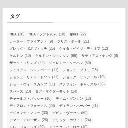
イ
ブ
タグ
(26)
(10)
(22)
NBA
NBAドラフト2026
spurs
(9)
(21)
カーター・ブライアント
クリス・ポール
(25)
(12)
グレッグ・ポポヴィッチ
ケイタ・ベイツ・ディオプ
(10)
(66)
(8)
ケルドン
ケルドン・ジョンソン
サディアス・ヤング
(22)
(50)
ザック・コリンズ
ジェレミー・ソーハン
(11)
(23)
ジュリアン・シャンパニー
ジョシュ・プリモ
(11)
(10)
ジョシュ・リチャードソン
ジョック・ランデール
(11)
(36)
ジョー・ヴィースカンプ
ステフォン・キャッスル
(20)
(14)
スパーズ
ダグ・マクダーモット
(10)
(13)
チャールズ・バッシー
ティム・ダンカン
(28)
(21)
ディアロン・フォックス
ディラン・ハーパー
(33)
(50)
デジョンテ・マレー
デビン・ヴァセル
(26)
(24)
デマー・デローザン
デリック・ホワイト
(39)
(10)
トレ・ジョーンズ
ドミニク・バーロウ