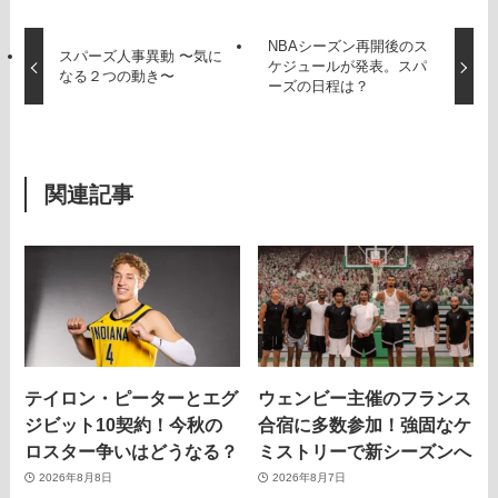
NBAシーズン再開後のス
スパーズ人事異動 〜気に
ケジュールが発表。スパ
なる２つの動き〜
ーズの日程は？
関連記事
テイロン・ピーターとエグ
ウェンビー主催のフランス
ジビット10契約！今秋の
合宿に多数参加！強固なケ
ロスター争いはどうなる？
ミストリーで新シーズンへ
2026年8月8日
2026年8月7日