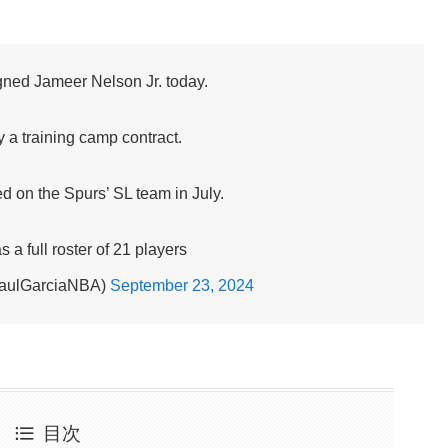
gned Jameer Nelson Jr. today.
y a training camp contract.
ed on the Spurs’ SL team in July.
 a full roster of 21 players
PaulGarciaNBA)
September 23, 2024
目次