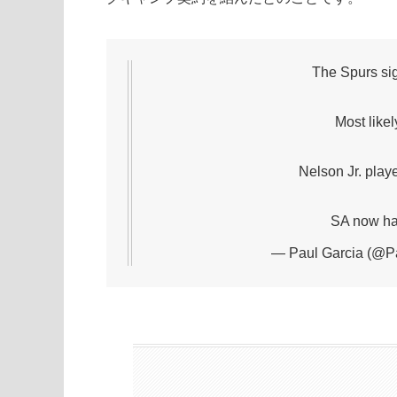
The Spurs si
Most likel
Nelson Jr. play
SA now has
— Paul Garcia (@