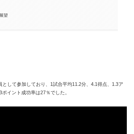
展望
として参加しており、1試合平均11.2分、4.1得点、1.3ア
3ポイント成功率は27％でした。