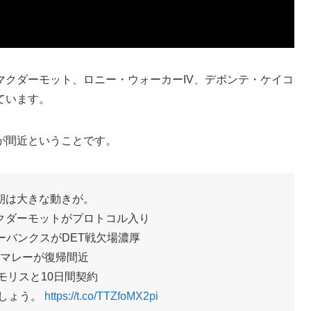
マクダーモット、ロニー・ウォーカーIV、デボンテ・ケイコ
ています。
が間近ということです。
朝は大きな動きが。
クダーモットがプロトコル入り
ーバンクスがDET戦欠場濃厚
マレーが復帰間近
モリスと10日間契約
しょう。
https://t.co/TTZfoMX2pi