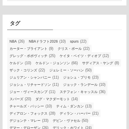
カ
イ
ブ
タグ
(26)
(10)
(22)
NBA
NBAドラフト2026
spurs
(9)
(22)
カーター・ブライアント
クリス・ポール
(25)
(12)
グレッグ・ポポヴィッチ
ケイタ・ベイツ・ディオプ
(10)
(66)
(8)
ケルドン
ケルドン・ジョンソン
サディアス・ヤング
(22)
(50)
ザック・コリンズ
ジェレミー・ソーハン
(11)
(23)
ジュリアン・シャンパニー
ジョシュ・プリモ
(11)
(10)
ジョシュ・リチャードソン
ジョック・ランデール
(11)
(36)
ジョー・ヴィースカンプ
ステフォン・キャッスル
(20)
(14)
スパーズ
ダグ・マクダーモット
(10)
(13)
チャールズ・バッシー
ティム・ダンカン
(28)
(21)
ディアロン・フォックス
ディラン・ハーパー
(33)
(50)
デジョンテ・マレー
デビン・ヴァセル
(26)
(24)
デマー・デローザン
デリック・ホワイト