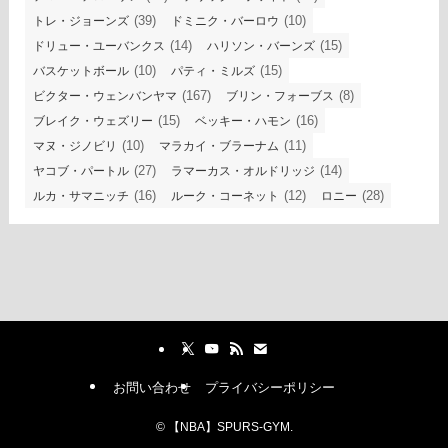
(39)
(10)
トレ・ジョーンズ
ドミニク・バーロウ
(14)
(15)
ドリュー・ユーバンクス
ハリソン・バーンズ
(10)
(15)
バスケットボール
パティ・ミルズ
(167)
(8)
ビクター・ウェンバンヤマ
ブリン・フォーブス
(15)
(16)
ブレイク・ウェズリー
ベッキー・ハモン
(10)
(11)
マヌ・ジノビリ
マラカイ・ブラーナム
(27)
(14)
ヤコブ・パートル
ラマーカス・オルドリッジ
(16)
(12)
(28)
ルカ・サマニッチ
ルーク・コーネット
ロニー
お問い合わせ
プライバシーポリシー
©
【NBA】SPURS-GYM.