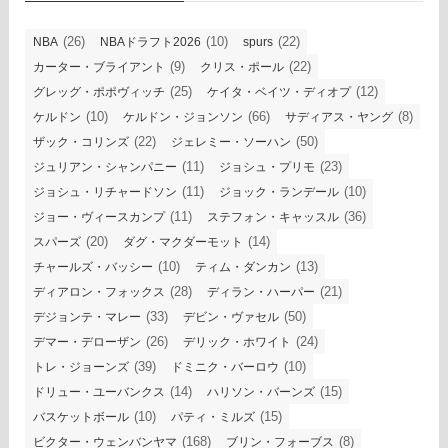
(26)
(10)
(22)
NBA
NBAドラフト2026
spurs
(9)
(22)
カーター・ブライアント
クリス・ポール
(25)
(12)
グレッグ・ポポヴィッチ
ケイタ・ベイツ・ディオプ
(10)
(66)
(8)
ケルドン
ケルドン・ジョンソン
サディアス・ヤング
(22)
(50)
ザック・コリンズ
ジェレミー・ソーハン
(11)
(23)
ジュリアン・シャンパニー
ジョシュ・プリモ
(11)
(10)
ジョシュ・リチャードソン
ジョック・ランデール
(11)
(36)
ジョー・ヴィースカンプ
ステフォン・キャッスル
(20)
(14)
スパーズ
ダグ・マクダーモット
(10)
(13)
チャールズ・バッシー
ティム・ダンカン
(28)
(21)
ディアロン・フォックス
ディラン・ハーパー
(33)
(50)
デジョンテ・マレー
デビン・ヴァセル
(26)
(24)
デマー・デローザン
デリック・ホワイト
(39)
(10)
トレ・ジョーンズ
ドミニク・バーロウ
(14)
(15)
ドリュー・ユーバンクス
ハリソン・バーンズ
(10)
(15)
バスケットボール
パティ・ミルズ
(168)
(8)
ビクター・ウェンバンヤマ
ブリン・フォーブス