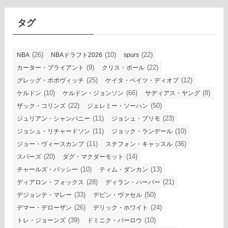
イ
ブ
タグ
(26)
(10)
(22)
NBA
NBAドラフト2026
spurs
(9)
(22)
カーター・ブライアント
クリス・ポール
(25)
(12)
グレッグ・ポポヴィッチ
ケイタ・ベイツ・ディオプ
(10)
(66)
(8)
ケルドン
ケルドン・ジョンソン
サディアス・ヤング
(22)
(50)
ザック・コリンズ
ジェレミー・ソーハン
(11)
(23)
ジュリアン・シャンパニー
ジョシュ・プリモ
(11)
(10)
ジョシュ・リチャードソン
ジョック・ランデール
(11)
(36)
ジョー・ヴィースカンプ
ステフォン・キャッスル
(20)
(14)
スパーズ
ダグ・マクダーモット
(10)
(13)
チャールズ・バッシー
ティム・ダンカン
(28)
(21)
ディアロン・フォックス
ディラン・ハーパー
(33)
(50)
デジョンテ・マレー
デビン・ヴァセル
(26)
(24)
デマー・デローザン
デリック・ホワイト
(39)
(10)
トレ・ジョーンズ
ドミニク・バーロウ