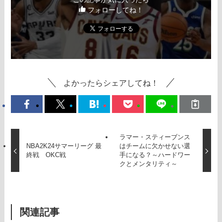
フォローしてね！
よかったらシェアしてね！
ラマー・スティーブンス
NBA2K24サマーリーグ 最
はチームに欠かせない選
終戦 OKC戦
手になる？～ハードワー
クとメンタリティ～
関連記事