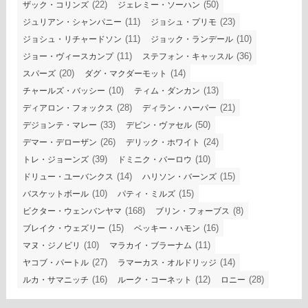
(22)
(50)
ザック・コリンズ
ジェレミー・ソーハン
(11)
(23)
ジュリアン・シャンパニー
ジョシュ・プリモ
(11)
(10)
ジョシュ・リチャードソン
ジョック・ランデール
(11)
(36)
ジョー・ヴィースカンプ
ステフォン・キャッスル
(20)
(14)
スパーズ
ダグ・マクダーモット
(10)
(13)
チャールズ・バッシー
ティム・ダンカン
(28)
(21)
ディアロン・フォックス
ディラン・ハーパー
(33)
(50)
デジョンテ・マレー
デビン・ヴァセル
(26)
(24)
デマー・デローザン
デリック・ホワイト
(39)
(10)
トレ・ジョーンズ
ドミニク・バーロウ
(14)
(15)
ドリュー・ユーバンクス
ハリソン・バーンズ
(10)
(15)
バスケットボール
パティ・ミルズ
(168)
(8)
ビクター・ウェンバンヤマ
ブリン・フォーブス
(15)
(16)
ブレイク・ウェズリー
ベッキー・ハモン
(10)
(11)
マヌ・ジノビリ
マラカイ・ブラーナム
(27)
(14)
ヤコブ・パートル
ラマーカス・オルドリッジ
(16)
(12)
(28)
ルカ・サマニッチ
ルーク・コーネット
ロニー