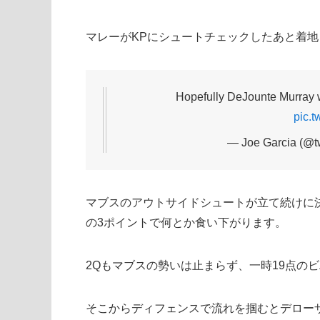
マレーがKPにシュートチェックしたあと着
Hopefully DeJounte Murray wil
pic.t
— Joe Garcia (@t
マブスのアウトサイドシュートが立て続けに
の3ポイントで何とか食い下がります。
2Qもマブスの勢いは止まらず、一時19点の
そこからディフェンスで流れを掴むとデロー