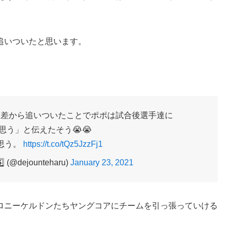
追いついたと思います。
点差から追いついたことでポポは試合後選手達に
思う」と伝えたそう😭😭
思う。
https://t.co/tQz5JzzFj1
5️⃣ (@dejounteharu)
January 23, 2021
ロニーケルドンたちヤングコアにチームを引っ張っていける