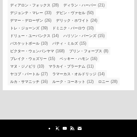
(28)
(21)
ディアロン・フォックス
ディラン・ハーパー
(33)
(50)
デジョンテ・マレー
デビン・ヴァセル
(26)
(24)
デマー・デローザン
デリック・ホワイト
(39)
(10)
トレ・ジョーンズ
ドミニク・バーロウ
(14)
(15)
ドリュー・ユーバンクス
ハリソン・バーンズ
(10)
(15)
バスケットボール
パティ・ミルズ
(168)
(8)
ビクター・ウェンバンヤマ
ブリン・フォーブス
(15)
(16)
ブレイク・ウェズリー
ベッキー・ハモン
(10)
(11)
マヌ・ジノビリ
マラカイ・ブラーナム
(27)
(14)
ヤコブ・パートル
ラマーカス・オルドリッジ
(16)
(12)
(28)
ルカ・サマニッチ
ルーク・コーネット
ロニー