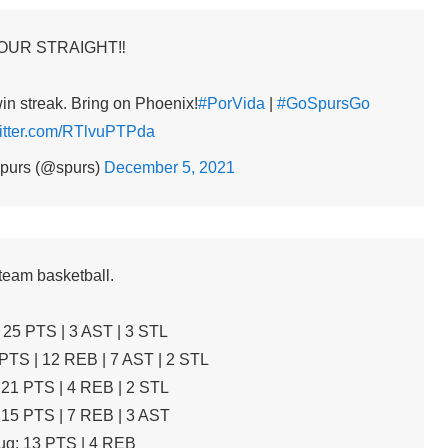
OUR STRAIGHT‼️
n streak. Bring on Phoenix!
#PorVida
|
#GoSpursGo
witter.com/RTlvuPTPda
purs (@spurs)
December 5, 2021
team basketball.
: 25 PTS | 3 AST | 3 STL
 PTS | 12 REB | 7 AST | 2 STL
 21 PTS | 4 REB | 2 STL
 15 PTS | 7 REB | 3 AST
g: 13 PTS | 4 REB