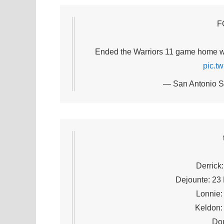
F
Ended the Warriors 11 game home wi
pic.t
— San Antonio S
Derrick
Dejounte: 23
Lonnie:
Keldon:
Dou