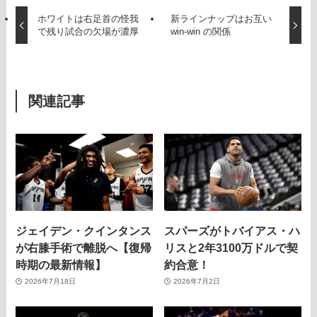
ホワイトは右足首の怪我
新ラインナップはお互い
で残り試合の欠場が濃厚
win-win の関係
関連記事
ジェイデン・クインタンス
スパーズがトバイアス・ハ
が右膝手術で離脱へ【復帰
リスと2年3100万ドルで契
時期の最新情報】
約合意！
2026年7月18日
2026年7月2日