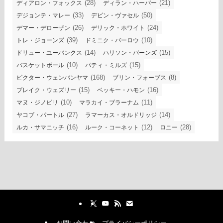
(28)
(21)
ディアロン・フォックス
ディラン・ハーパー
(33)
(50)
デジョンテ・マレー
デビン・ヴァセル
(26)
(24)
デマー・デローザン
デリック・ホワイト
(39)
(10)
トレ・ジョーンズ
ドミニク・バーロウ
(14)
(15)
ドリュー・ユーバンクス
ハリソン・バーンズ
(10)
(15)
バスケットボール
パティ・ミルズ
(168)
(8)
ビクター・ウェンバンヤマ
ブリン・フォーブス
(15)
(16)
ブレイク・ウェズリー
ベッキー・ハモン
(10)
(11)
マヌ・ジノビリ
マラカイ・ブラーナム
(27)
(14)
ヤコブ・パートル
ラマーカス・オルドリッジ
(16)
(12)
(28)
ルカ・サマニッチ
ルーク・コーネット
ロニー