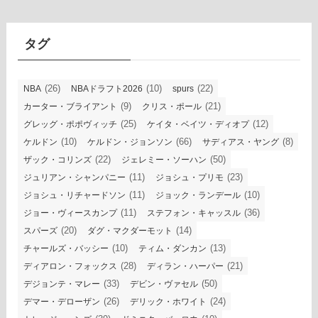
カ
イ
ブ
タグ
(26)
(10)
(22)
NBA
NBAドラフト2026
spurs
(9)
(21)
カーター・ブライアント
クリス・ポール
(25)
(12)
グレッグ・ポポヴィッチ
ケイタ・ベイツ・ディオプ
(10)
(66)
(8)
ケルドン
ケルドン・ジョンソン
サディアス・ヤング
(22)
(50)
ザック・コリンズ
ジェレミー・ソーハン
(11)
(23)
ジュリアン・シャンパニー
ジョシュ・プリモ
(11)
(10)
ジョシュ・リチャードソン
ジョック・ランデール
(11)
(36)
ジョー・ヴィースカンプ
ステフォン・キャッスル
(20)
(14)
スパーズ
ダグ・マクダーモット
(10)
(13)
チャールズ・バッシー
ティム・ダンカン
(28)
(21)
ディアロン・フォックス
ディラン・ハーパー
(33)
(50)
デジョンテ・マレー
デビン・ヴァセル
(26)
(24)
デマー・デローザン
デリック・ホワイト