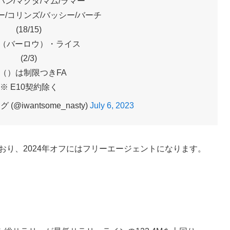
ハン/マクダ/マム/ラマー
/コリンズ/バッシー/バーチ
(18/15)
y:（バーロウ）・ライス
(2/3)
（）は制限つきFA
※ E10契約除く
@iwantsome_nasty)
July 6, 2023
ており、2024年オフにはフリーエージェントになります。