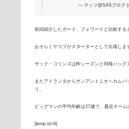
— マッツ@SASブログ (@iw
前回紹介したガード、フォワードと比較する
おそらくヤコブがスターターとして出場しま
ザック・コリンズは昨シーズンと同様バック
またアトランタからサンアントニオへカムバ
う。
ビッグマンの平均年齢は27歳で、最近チーム
[temp id=9]