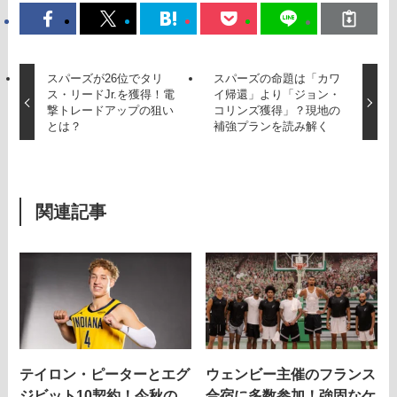
スパーズが26位でタリ
スパーズの命題は「カワ
ス・リードJr.を獲得！電
イ帰還」より「ジョン・
撃トレードアップの狙い
コリンズ獲得」？現地の
とは？
補強プランを読み解く
関連記事
テイロン・ピーターとエグ
ウェンビー主催のフランス
ジビット10契約！今秋の
合宿に多数参加！強固なケ