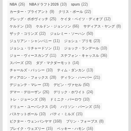
(26)
(10)
(22)
NBA
NBAドラフト2026
spurs
(9)
(22)
カーター・ブライアント
クリス・ポール
(25)
(12)
グレッグ・ポポヴィッチ
ケイタ・ベイツ・ディオプ
(10)
(66)
(8)
ケルドン
ケルドン・ジョンソン
サディアス・ヤング
(22)
(50)
ザック・コリンズ
ジェレミー・ソーハン
(11)
(23)
ジュリアン・シャンパニー
ジョシュ・プリモ
(11)
(10)
ジョシュ・リチャードソン
ジョック・ランデール
(11)
(36)
ジョー・ヴィースカンプ
ステフォン・キャッスル
(20)
(14)
スパーズ
ダグ・マクダーモット
(10)
(13)
チャールズ・バッシー
ティム・ダンカン
(28)
(21)
ディアロン・フォックス
ディラン・ハーパー
(33)
(50)
デジョンテ・マレー
デビン・ヴァセル
(26)
(24)
デマー・デローザン
デリック・ホワイト
(39)
(10)
トレ・ジョーンズ
ドミニク・バーロウ
(14)
(15)
ドリュー・ユーバンクス
ハリソン・バーンズ
(10)
(15)
バスケットボール
パティ・ミルズ
(168)
(8)
ビクター・ウェンバンヤマ
ブリン・フォーブス
(15)
(16)
ブレイク・ウェズリー
ベッキー・ハモン