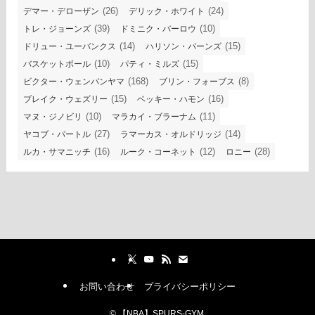
(26)
(24)
デマー・デローザン
デリック・ホワイト
(39)
(10)
トレ・ジョーンズ
ドミニク・バーロウ
(14)
(15)
ドリュー・ユーバンクス
ハリソン・バーンズ
(10)
(15)
バスケットボール
パティ・ミルズ
(168)
(8)
ビクター・ウェンバンヤマ
ブリン・フォーブス
(15)
(16)
ブレイク・ウェズリー
ベッキー・ハモン
(10)
(11)
マヌ・ジノビリ
マラカイ・ブラーナム
(27)
(14)
ヤコブ・パートル
ラマーカス・オルドリッジ
(16)
(12)
(28)
ルカ・サマニッチ
ルーク・コーネット
ロニー
お問い合わせ
プライバシーポリシー
©
【NBA】SPURS-GYM.