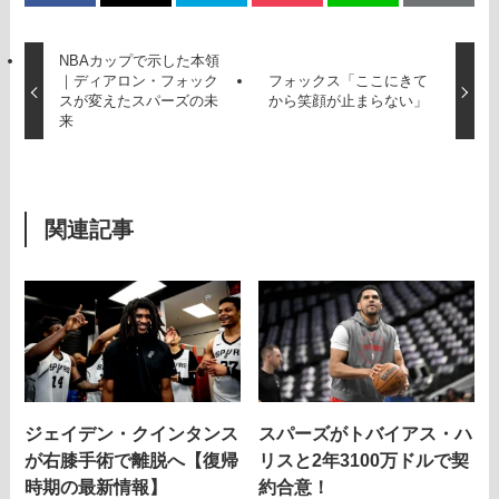
NBAカップで示した本領
｜ディアロン・フォック
フォックス「ここにきて
スが変えたスパーズの未
から笑顔が止まらない」
来
関連記事
ジェイデン・クインタンス
スパーズがトバイアス・ハ
が右膝手術で離脱へ【復帰
リスと2年3100万ドルで契
時期の最新情報】
約合意！