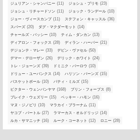
(11)
(23)
ジュリアン・シャンパニー
ジョシュ・プリモ
(11)
(10)
ジョシュ・リチャードソン
ジョック・ランデール
(11)
(36)
ジョー・ヴィースカンプ
ステフォン・キャッスル
(20)
(14)
スパーズ
ダグ・マクダーモット
(10)
(13)
チャールズ・バッシー
ティム・ダンカン
(28)
(21)
ディアロン・フォックス
ディラン・ハーパー
(33)
(50)
デジョンテ・マレー
デビン・ヴァセル
(26)
(24)
デマー・デローザン
デリック・ホワイト
(39)
(10)
トレ・ジョーンズ
ドミニク・バーロウ
(14)
(15)
ドリュー・ユーバンクス
ハリソン・バーンズ
(10)
(15)
バスケットボール
パティ・ミルズ
(168)
(8)
ビクター・ウェンバンヤマ
ブリン・フォーブス
(15)
(16)
ブレイク・ウェズリー
ベッキー・ハモン
(10)
(11)
マヌ・ジノビリ
マラカイ・ブラーナム
(27)
(14)
ヤコブ・パートル
ラマーカス・オルドリッジ
(16)
(12)
(28)
ルカ・サマニッチ
ルーク・コーネット
ロニー