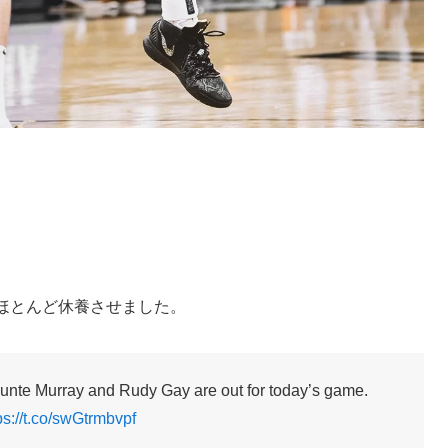
ほとんど休養させました。
nte Murray and Rudy Gay are out for today’s game.
ps://t.co/swGtrmbvpf