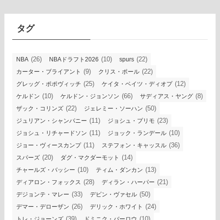
イ
ブ
タグ
(26)
(10)
(22)
NBA
NBAドラフト2026
spurs
(9)
(22)
カーター・ブライアント
クリス・ポール
(25)
(12)
グレッグ・ポポヴィッチ
ケイタ・ベイツ・ディオプ
(10)
(66)
(8)
ケルドン
ケルドン・ジョンソン
サディアス・ヤング
(22)
(50)
ザック・コリンズ
ジェレミー・ソーハン
(11)
(23)
ジュリアン・シャンパニー
ジョシュ・プリモ
(11)
(10)
ジョシュ・リチャードソン
ジョック・ランデール
(11)
(36)
ジョー・ヴィースカンプ
ステフォン・キャッスル
(20)
(14)
スパーズ
ダグ・マクダーモット
(10)
(13)
チャールズ・バッシー
ティム・ダンカン
(28)
(21)
ディアロン・フォックス
ディラン・ハーパー
(33)
(50)
デジョンテ・マレー
デビン・ヴァセル
(26)
(24)
デマー・デローザン
デリック・ホワイト
(39)
(10)
トレ・ジョーンズ
ドミニク・バーロウ